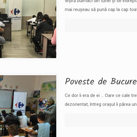
Ieșiră buimaci din tunel și se îndrep
mai reușeau să pună cap la cap toat
Poveste de Bucure
Ce dor îi era de ei … Oare ce cale tr
dezorientat, întreg orașul îi părea un