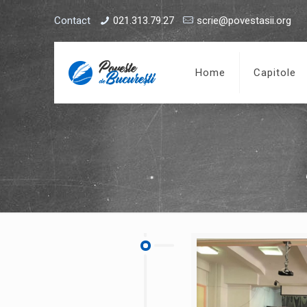
Contact
021.313.79.27
scrie@povestasii.org
Home
Capitole