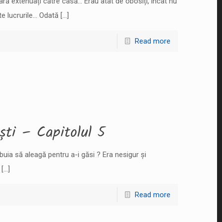
tară extenuați către casă… Erau atât de obosiți, încât nu
e lucrurile… Odată
[…]
Read more
ști – Capitolul 5
ebuia să aleagă pentru a-i găsi ? Era nesigur și
[…]
Read more