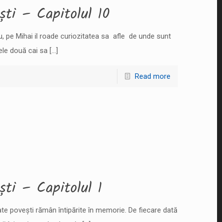
ti – Capitolul 10
au, pe Mihai il roade curiozitatea sa afle de unde sunt
ele două cai sa
[…]
Read more
ti – Capitolul 1
te povești rămân întipărite în memorie. De fiecare dată