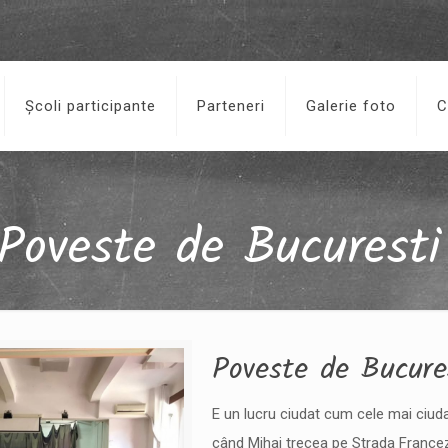
Școli participante
Parteneri
Galerie foto
C
Poveste de Bucuresti
Poveste de Bucureș
E un lucru ciudat cum cele mai ciuda
când Mihai trecea pe Strada France