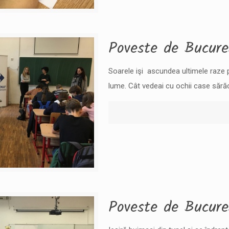
Poveste de Bucure
Soarele işi ascundea ultimele raze pr
lume. Cât vedeai cu ochii case săr
Poveste de Bucure