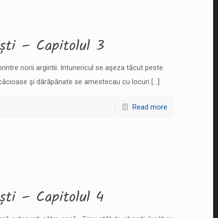
ști – Capitolul 3
intre norii argintii. Intunericul se aşeza tăcut peste
ăcăcioase şi dărăpănate se amestecau cu locuri
[…]
Read more
ști – Capitolul 4