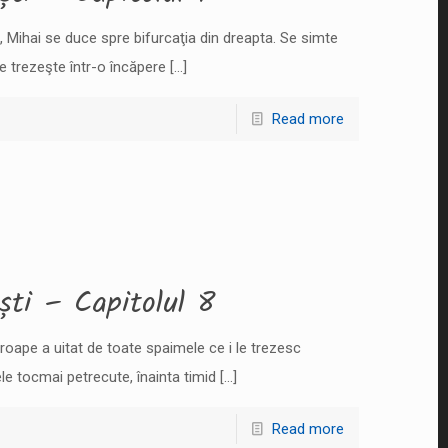
 Mihai se duce spre bifurcaţia din dreapta. Se simte
se trezeşte într-o încăpere
[…]
Read more
ști – Capitolul 8
proape a uitat de toate spaimele ce i le trezesc
ele tocmai petrecute, înainta timid
[…]
Read more