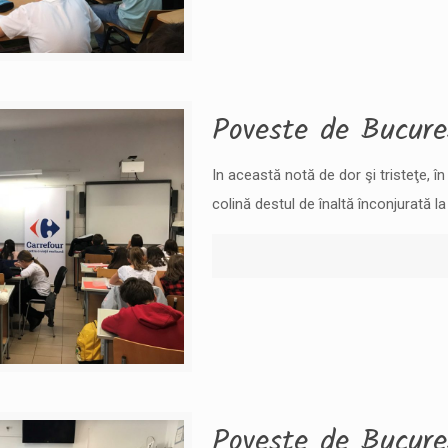
Poveste de Bucure
In această notă de dor şi tristeţe, în
colină destul de înaltă înconjurată l
Poveste de Bucure