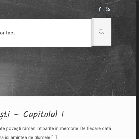
ontact
ti – Capitolul 1
te povești rămân întipărite în memorie. De fiecare dată
ză își amintea de glumele
[…]