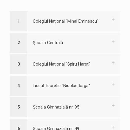
1
Colegiul Național "Mihai Eminescu"
2
Şcoala Centrală
3
Colegiul Național "Spiru Haret"
4
Liceul Teoretic "Nicolae Iorga"
5
Şcoala Gimnazială nr. 95
6
Şcoala Gimnazială nr. 49