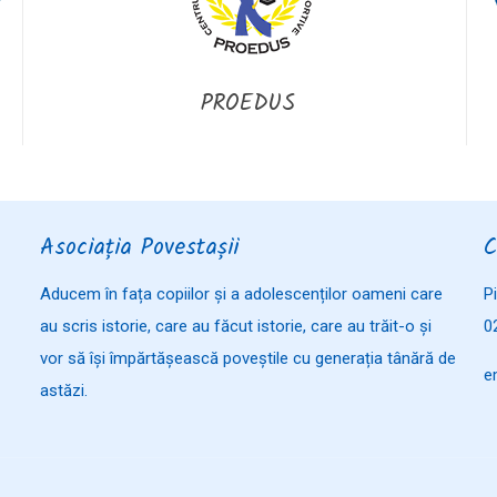
PROEDUS
Asociația Povestașii
C
Aducem în fața copiilor și a adolescenților oameni care
P
au scris istorie, care au făcut istorie, care au trăit-o și
0
vor să își împărtășească poveștile cu generația tânără de
e
astăzi.