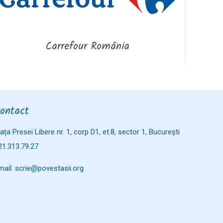
Carrefour România
ontact
iața Presei Libere nr. 1, corp D1, et.8, sector 1, București
21.313.79.27
mail: scrie@povestasii.org