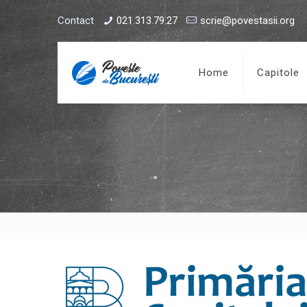
Contact
021.313.79.27
scrie@povestasii.org
Home
Capitole