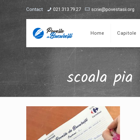
Contact
021.313.79.27
scrie@povestasii.org
Home
Capitole
scoala pia