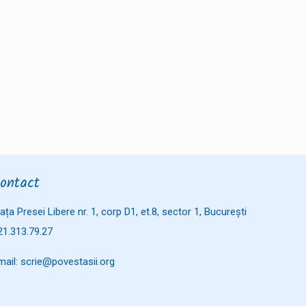
ontact
iața Presei Libere nr. 1, corp D1, et.8, sector 1, București
21.313.79.27
mail: scrie@povestasii.org