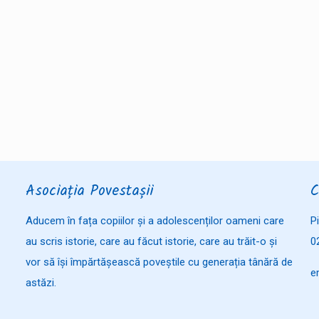
Asociația Povestașii
C
Aducem în fața copiilor și a adolescenților oameni care
P
au scris istorie, care au făcut istorie, care au trăit-o și
0
vor să își împărtășească poveștile cu generația tânără de
e
astăzi.