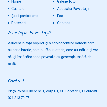
Home
Galerie foto
Capitole
Asociatia Povestașii
Școli participante
Rss
Parteneri
Contact
Asociația Povestașii
Aducem în fața copiilor și a adolescenților oameni care
au scris istorie, care au făcut istorie, care au trăit-o și vor
să își împărtășească poveștile cu generația tânără de
astăzi.
Contact
Piața Presei Libere nr. 1, corp D1, et.8, sector 1, București
021.313.79.27